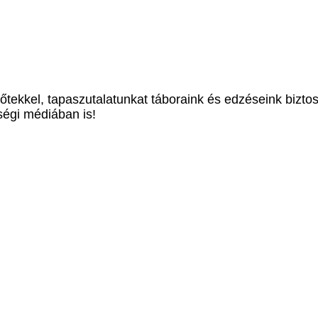
őtekkel, tapaszutalatunkat táboraink és edzéseink biztosí
ségi médiában is!