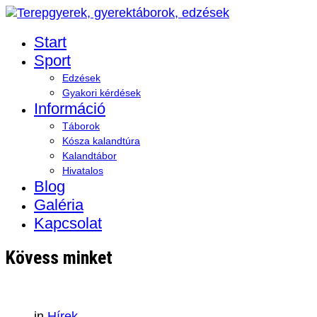
Start
Sport
Edzések
Gyakori kérdések
Információ
Táborok
Kósza kalandtúra
Kalandtábor
Hivatalos
Blog
Galéria
Kapcsolat
Kövess minket
in
Hírek