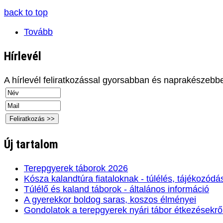
back to top
Tovább
Hírlevél
A hírlevél feliratkozással gyorsabban és naprakészebb
Új tartalom
Terepgyerek táborok 2026
Kósza kalandtúra fiataloknak - túlélés, tájékozódá
Túlélő és kaland táborok - általános információ
A gyerekkor boldog saras, koszos élményei
Gondolatok a terepgyerek nyári tábor étkezésekrő