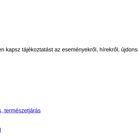
en kapsz tájékoztatást az eseményekről, hírekről, újdon
s, természetjárás
l