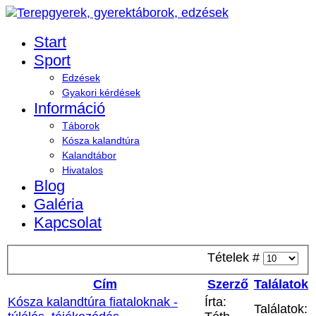
Start
Sport
Edzések
Gyakori kérdések
Információ
Táborok
Kósza kalandtúra
Kalandtábor
Hivatalos
Blog
Galéria
Kapcsolat
Tételek #
Cím
Szerző
Találatok
Kósza kalandtúra fiataloknak -
Írta:
Találatok: