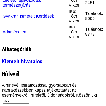
túlélés, tájékozódás,
Tóth
2451
természetjárás
Viktor
Írta:
Találatok:
Gyakran Ismételt Kérdések
Tóth
8665
Viktor
Írta:
Találatok:
Adatvédelem
Tóth
8778
Viktor
Alkategóriák
Kiemelt hivatalos
Hírlevél
A hírlevél feliratkozással gyorsabban és
naprakészebben kapsz tájékoztatást az
eseményekről, hírekről, újdonságokról. Köszönjük!