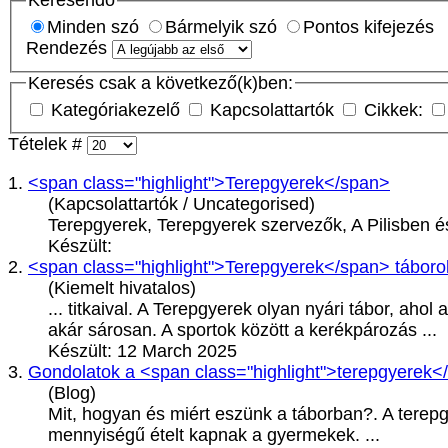
Keresendő
Minden szó
Bármelyik szó
Pontos kifejezés
Rendezés
Keresés csak a következő(k)ben:
Kategóriakezelő
Kapcsolattartók
Cikkek:
Tételek #
1.
<span class="highlight">Terepgyerek</span>
(Kapcsolattartók / Uncategorised)
Terepgyerek
, Terepgyerek szervezők, A Pilisben
Készült:
2.
<span class="highlight">Terepgyerek</span> tábor
(Kiemelt hivatalos)
... titkaival. A
Terepgyerek
olyan nyári tábor, ahol 
akár sárosan. A sportok között a kerékpározás ...
Készült: 12 March 2025
3.
Gondolatok a <span class="highlight">terepgyerek</
(Blog)
Mit, hogyan és miért eszünk a táborban?. A
terep
mennyiségű ételt kapnak a gyermekek. ...