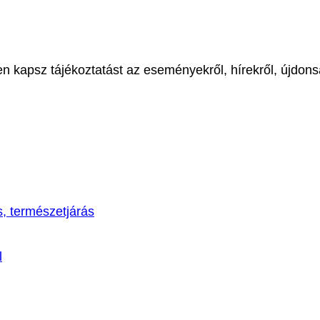
en kapsz tájékoztatást az eseményekről, hírekről, újdon
s, természetjárás
l