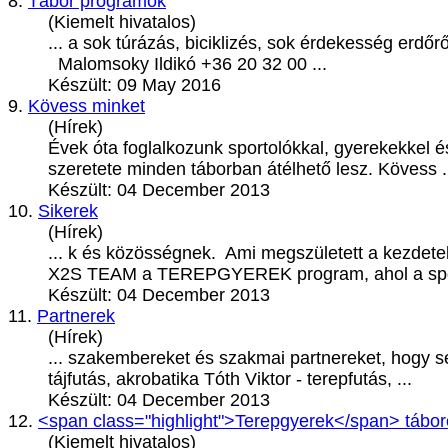
8.
Tábor programok
(Kiemelt hivatalos)
... a sok túrázás, biciklizés, sok érdekesség erdő
Malomsoky Ildikó +36 20 32 00 ...
Készült: 09 May 2016
9.
Kövess minket
(Hírek)
Évek óta foglalkozunk sportolókkal, gyerekekkel és
szeretete minden táborban átélhető lesz. Kövess .
Készült: 04 December 2013
10.
Sikerek
(Hírek)
... k és közösségnek. Ami megszületett a kezde
X2S TEAM a
TEREPGYEREK
program, ahol a spo
Készült: 04 December 2013
11.
Partnerek
(Hírek)
... szakembereket és szakmai partnereket, hogy s
tájfutás, akrobatika Tóth Viktor - terepfutás, ...
Készült: 04 December 2013
12.
<span class="highlight">Terepgyerek</span> tábo
(Kiemelt hivatalos)