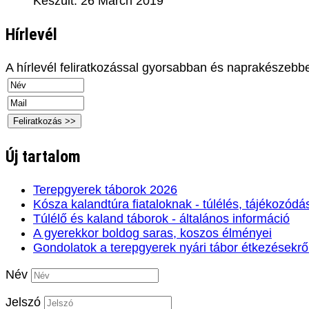
Készült: 26 March 2019
Hírlevél
A hírlevél feliratkozással gyorsabban és naprakészebb
Új tartalom
Terepgyerek táborok 2026
Kósza kalandtúra fiataloknak - túlélés, tájékozódá
Túlélő és kaland táborok - általános információ
A gyerekkor boldog saras, koszos élményei
Gondolatok a terepgyerek nyári tábor étkezésekrő
Név
Jelszó