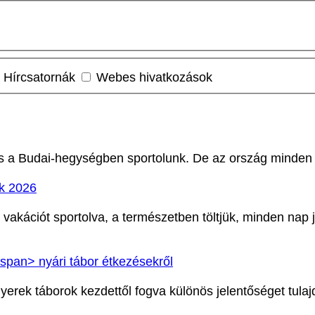
Hírcsatornák
Webes hivatkozások
 és a Budai-hegységben sportolunk. De az ország minde
ok 2026
a vakációt sportolva, a természetben töltjük, minden na
span> nyári tábor étkezésekről
gyerek
táborok kezdettől fogva különös jelentőséget tul