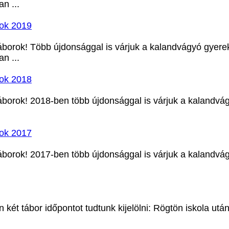
n ...
rok 2019
áborok! Több újdonsággal is várjuk a kalandvágyó gyereke
n ...
rok 2018
áborok! 2018-ben több újdonsággal is várjuk a kalandvá
rok 2017
áborok! 2017-ben több újdonsággal is várjuk a kalandvá
 két tábor időpontot tudtunk kijelölni: Rögtön iskola után