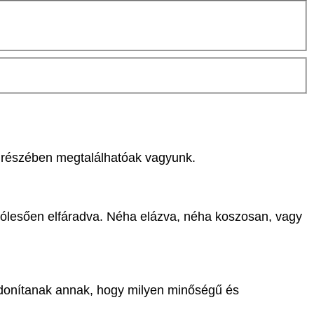
n részében megtalálhatóak vagyunk.
p jólesően elfáradva. Néha elázva, néha koszosan, vagy
ajdonítanak annak, hogy milyen minőségű és