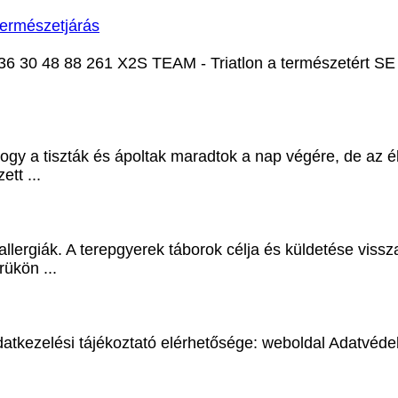
 természetjárás
36 30 48 88 261 X2S TEAM - Triatlon a természetért SE
 hogy a tiszták és ápoltak maradtok a nap végére, de az
tt ...
allergiák. A
terepgyerek
táborok célja és küldetése viss
ükön ...
datkezelési tájékoztató elérhetősége: weboldal Adatvéde