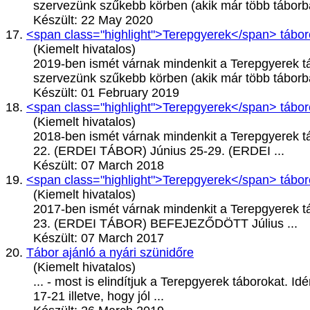
szervezünk szűkebb körben (akik már több táborba
Készült: 22 May 2020
17.
<span class="highlight">Terepgyerek</span> tábo
(Kiemelt hivatalos)
2019-ben ismét várnak mindenkit a
Terepgyerek
t
szervezünk szűkebb körben (akik már több táborba
Készült: 01 February 2019
18.
<span class="highlight">Terepgyerek</span> tábo
(Kiemelt hivatalos)
2018-ben ismét várnak mindenkit a
Terepgyerek
t
22. (ERDEI TÁBOR) Június 25-29. (ERDEI ...
Készült: 07 March 2018
19.
<span class="highlight">Terepgyerek</span> tábo
(Kiemelt hivatalos)
2017-ben ismét várnak mindenkit a
Terepgyerek
t
23. (ERDEI TÁBOR) BEFEJEZŐDÖTT Július ...
Készült: 07 March 2017
20.
Tábor ajánló a nyári szünidőre
(Kiemelt hivatalos)
... - most is elindítjuk a
Terepgyerek
táborokat. Idén
17-21 illetve, hogy jól ...