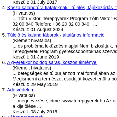
Készült: 01 July 2017
4.
Kósza kalandtúra fiataloknak - túlélés, tájékozódás,
(Hivatalos)
... Tóth Viktor,
Terepgyerek
Program Tóth Viktor +
32 00 840 Telefon: +36 20 32 00 840 ...
Készült: 01 August 2024
5.
Túlélő és kaland táborok - általános információ
(Kiemelt hivatalos)
... és probléma leküzdés alapjai Nem biztosítjuk,
Terepgyerek
Program gyerekcsoportoknak szerveze
Készült: 01 June 2019
6.
A gyerekkor boldog saras, koszos élményei
(Kiemelt hivatalos)
... betegségek és túlburjánzott mai formájában az 
Megismerni a természet csodáját közvetlenül a bőr
Készült: 29 May 2019
7.
Adatvédelem
(Hivatalos)
... megnevezése, címe: www.
terepgyerek
.hu Az a
a kijelölése ...
Készült: 08 July 2016