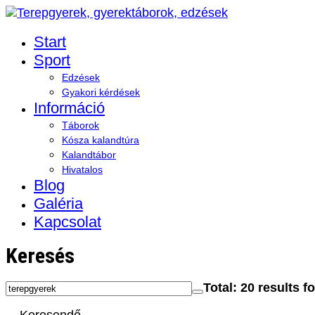
Start
Sport
Edzések
Gyakori kérdések
Információ
Táborok
Kósza kalandtúra
Kalandtábor
Hivatalos
Blog
Galéria
Kapcsolat
Keresés
Total:
20
results f