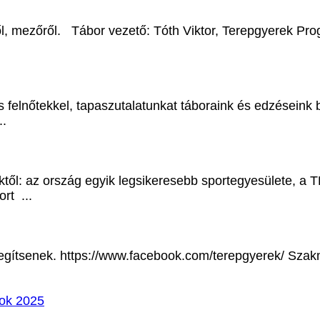
ről, mezőről. Tábor vezető: Tóth Viktor,
Terepgyerek
Prog
 felnőtekkel, tapaszutalatunkat táboraink és edzéseink bi
..
tektől: az ország egyik legsikeresebb sportegyesüle
rt ...
egítsenek. https://www.facebook.com/
terepgyerek
/ Szak
rok 2025